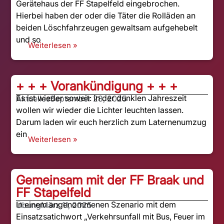
Gerätehaus der FF Stapelfeld eingebrochen.
Hierbei haben der oder die Täter die Rolläden an
beiden Löschfahrzeugen gewaltsam aufgehebelt
und so
Weiterlesen »
+ + + Vorankündigung + + +
Es ist wieder soweit: in der dunklen Jahreszeit
Aktuelles
September 28, 2025
wollen wir wieder die Lichter leuchten lassen.
Darum laden wir euch herzlich zum Laternenumzug
ein
Weiterlesen »
Gemeinsam mit der FF Braak und
FF Stapelfeld
In einem angenommenen Szenario mit dem
Übung
März 11, 2025
Einsatzsatichwort „Verkehrsunfall mit Bus, Feuer im