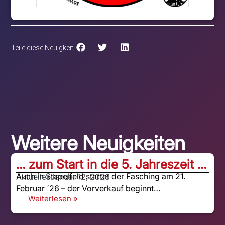
Teile diese Neuigkeit:
Weitere Neuigkeiten
… zum Start in die 5. Jahreszeit …
Auch in Stapelfeld startet der Fasching am 21.
Aktuelles
Januar 12, 2026
Februar ´26 – der Vorverkauf beginnt…
Weiterlesen »