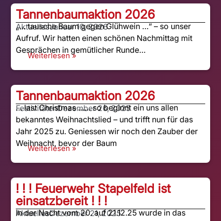
Tannenbaumaktion 2026
„… tausche Baum gegen Glühwein …“ – so unser
Aktuelles
Januar 10, 2026
Aufruf. Wir hatten einen schönen Nachmittag mit
Gesprächen in gemütlicher Runde…
Weiterlesen »
Tannenbaumaktion 2026
… last Christmas …… so beginnt ein uns allen
Festivitäten
Dezember 26, 2025
bekanntes Weihnachtslied – und trifft nun für das
Jahr 2025 zu. Geniessen wir noch den Zauber der
Weihnacht, bevor der Baum
Weiterlesen »
! ! ! Feuerwehr Stapelfeld ist
einsatzbereit ! ! !
In der Nacht vom 20. auf 21.12.25 wurde in das
Aktuelles
Dezember 21, 2025