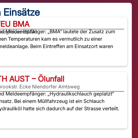
n Einsätze
FEU BMA
und Meldeempfänger: „BMA“ lautete der Zusatz zum
lweg
Feuer (BMA)
hen Temperaturen kam es vermutlich zu einer
eldeanlage. Beim Eintreffen am Einsatzort waren
TH AUST – Ölunfall
 Brookstr. Ecke Niendorfer Amtsweg
nd Meldeempfänger: „Hydraulikschlauch geplatzt“
nsatz. Bei einem Müllfahrzeug ist ein Schlauch
drauliköl hatte sich dadurch auf der Strasse verteilt.