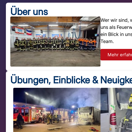
Über uns
Wer wir sind, 
uns als Feuer
ein Blick in u
Team.
Mehr erfah
Übungen, Einblicke & Neuigke