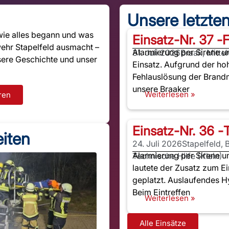
Unsere letzte
wie alles begann und was
Einsatz-Nr. 37 -
wehr Stapelfeld ausmacht –
Alarmierung per Sirene 
31. Juli 2026
Braak, Mitte
nsere Geschichte und unser
Einsatz. Aufgrund der ho
Fehlauslösung der Brandm
unsere Braaker
Weiterlesen »
ren
Einsatz-Nr. 36 -
iten
24. Juli 2026
Stapelfeld,
Alarmierung per Sirene u
Technische Hilfe (Klein)
lautete der Zusatz zum Ei
geplatzt. Auslaufendes Hy
Beim Eintreffen
Weiterlesen »
Alle Einsätze