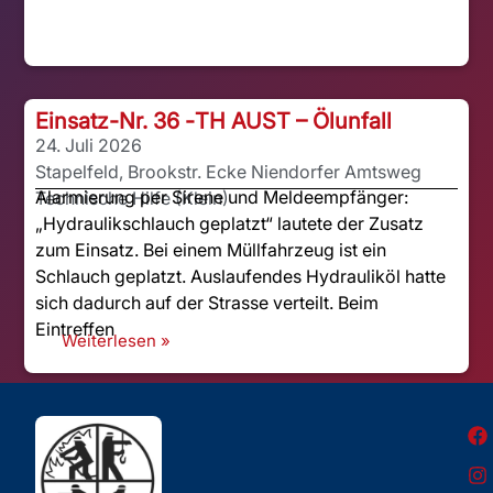
Einsatz-Nr. 36 -
TH AUST – Ölunfall
24. Juli 2026
Stapelfeld, Brookstr. Ecke Niendorfer Amtsweg
Alarmierung per Sirene und Meldeempfänger:
Technische Hilfe (Klein)
„Hydraulikschlauch geplatzt“ lautete der Zusatz
zum Einsatz. Bei einem Müllfahrzeug ist ein
Schlauch geplatzt. Auslaufendes Hydrauliköl hatte
sich dadurch auf der Strasse verteilt. Beim
Eintreffen
Weiterlesen »