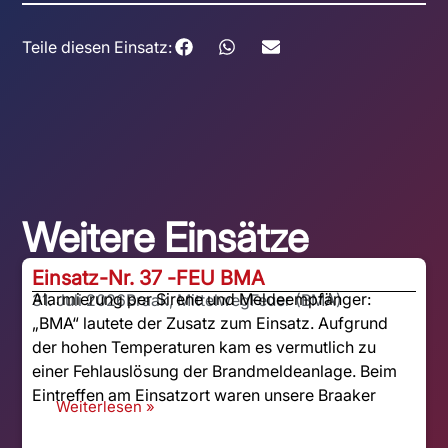
Teile diesen Einsatz:
Weitere Einsätze
Einsatz-Nr. 37 -
FEU BMA
Alarmierung per Sirene und Meldeempfänger:
31. Juli 2026
Braak, Mittelweg
Feuer (BMA)
„BMA“ lautete der Zusatz zum Einsatz. Aufgrund
der hohen Temperaturen kam es vermutlich zu
einer Fehlauslösung der Brandmeldeanlage. Beim
Eintreffen am Einsatzort waren unsere Braaker
Weiterlesen »