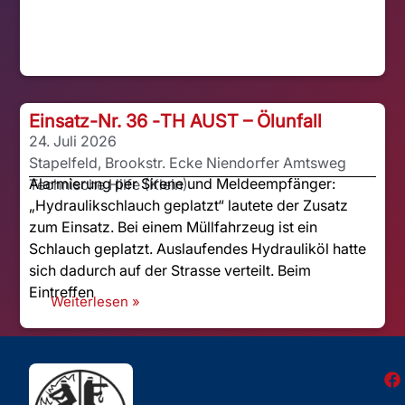
Einsatz-Nr. 36 -
TH AUST – Ölunfall
24. Juli 2026
Stapelfeld, Brookstr. Ecke Niendorfer Amtsweg
Alarmierung per Sirene und Meldeempfänger:
Technische Hilfe (Klein)
„Hydraulikschlauch geplatzt“ lautete der Zusatz
zum Einsatz. Bei einem Müllfahrzeug ist ein
Schlauch geplatzt. Auslaufendes Hydrauliköl hatte
sich dadurch auf der Strasse verteilt. Beim
Eintreffen
Weiterlesen »