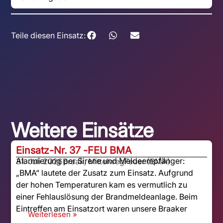
Teile diesen Einsatz:
Weitere Einsätze
Einsatz-Nr. 37 -
FEU BMA
Alarmierung per Sirene und Meldeempfänger:
31. Juli 2026
Braak, Mittelweg
Feuer (BMA)
„BMA“ lautete der Zusatz zum Einsatz. Aufgrund
der hohen Temperaturen kam es vermutlich zu
einer Fehlauslösung der Brandmeldeanlage. Beim
Eintreffen am Einsatzort waren unsere Braaker
Weiterlesen »