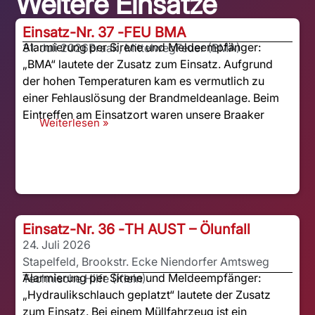
Weitere Einsätze
Einsatz-Nr. 37 -
FEU BMA
Alarmierung per Sirene und Meldeempfänger:
31. Juli 2026
Braak, Mittelweg
Feuer (BMA)
„BMA“ lautete der Zusatz zum Einsatz. Aufgrund
der hohen Temperaturen kam es vermutlich zu
einer Fehlauslösung der Brandmeldeanlage. Beim
Eintreffen am Einsatzort waren unsere Braaker
Weiterlesen »
Einsatz-Nr. 36 -
TH AUST – Ölunfall
24. Juli 2026
Stapelfeld, Brookstr. Ecke Niendorfer Amtsweg
Alarmierung per Sirene und Meldeempfänger:
Technische Hilfe (Klein)
„Hydraulikschlauch geplatzt“ lautete der Zusatz
zum Einsatz. Bei einem Müllfahrzeug ist ein