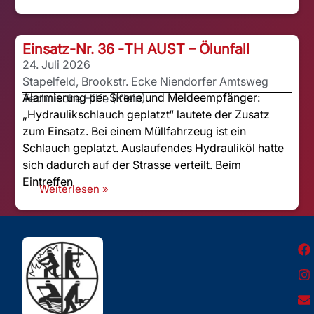
Einsatz-Nr. 36 -
TH AUST – Ölunfall
24. Juli 2026
Stapelfeld, Brookstr. Ecke Niendorfer Amtsweg
Alarmierung per Sirene und Meldeempfänger:
Technische Hilfe (Klein)
„Hydraulikschlauch geplatzt“ lautete der Zusatz
zum Einsatz. Bei einem Müllfahrzeug ist ein
Schlauch geplatzt. Auslaufendes Hydrauliköl hatte
sich dadurch auf der Strasse verteilt. Beim
Eintreffen
Weiterlesen »