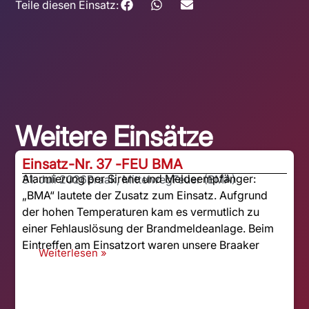
Teile diesen Einsatz:
Weitere Einsätze
Einsatz-Nr. 37 -
FEU BMA
Alarmierung per Sirene und Meldeempfänger:
31. Juli 2026
Braak, Mittelweg
Feuer (BMA)
„BMA“ lautete der Zusatz zum Einsatz. Aufgrund
der hohen Temperaturen kam es vermutlich zu
einer Fehlauslösung der Brandmeldeanlage. Beim
Eintreffen am Einsatzort waren unsere Braaker
Weiterlesen »