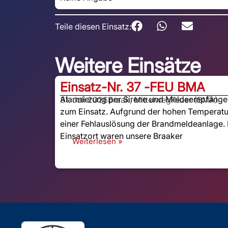
Teile diesen Einsatz:
Weitere Einsätze
Einsatz-Nr. 37 -
FEU BMA
Alarmierung per Sirene und Meldeempfänger:
31. Juli 2026
Braak, Mittelweg
Feuer (BMA)
zum Einsatz. Aufgrund der hohen Temperatu
einer Fehlauslösung der Brandmeldeanlage. 
Einsatzort waren unsere Braaker
Weiterlesen »