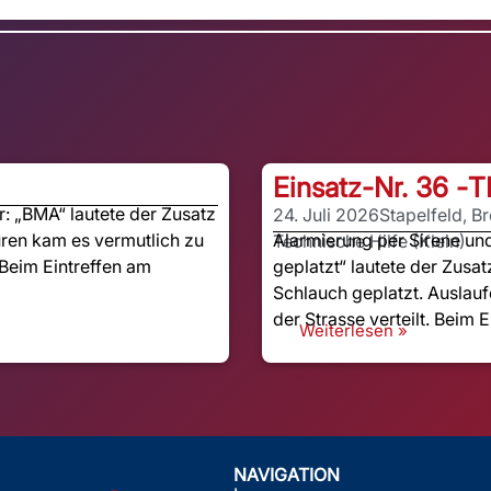
Einsatz-Nr. 36 -
T
 „BMA“ lautete der Zusatz
24. Juli 2026
Stapelfeld, B
ren kam es vermutlich zu
Alarmierung per Sirene u
Technische Hilfe (Klein)
Beim Eintreffen am
geplatzt“ lautete der Zusat
Schlauch geplatzt. Auslauf
der Strasse verteilt. Beim E
Weiterlesen »
NAVIGATION