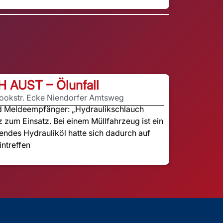
H AUST – Ölunfall
rookstr. Ecke Niendorfer Amtsweg
nd Meldeempfänger: „Hydraulikschlauch
z zum Einsatz. Bei einem Müllfahrzeug ist ein
endes Hydrauliköl hatte sich dadurch auf
intreffen