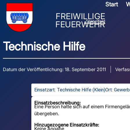
Start
W
FREIWILLIGE
Stapelfeld
FEUERWEHR
Technische Hilfe
Datum der Veröffentlichung:
18. September 2011
Verfas
Einsatzart:
Technische Hilfe (Klein)
Ort: Gewerb
Einsatzbeschreibung:
Eine Person hatte sich auf einem Firmengelä
übergeben.
Hinzugezogene Einsatzkräfte:
Keine Angabe