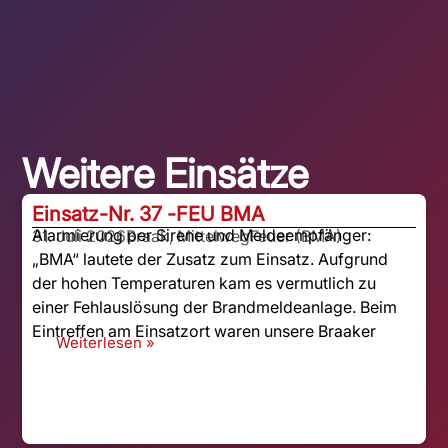
Weitere Einsätze
Einsatz-Nr. 37 -
FEU BMA
Alarmierung per Sirene und Meldeempfänger:
31. Juli 2026
Braak, Mittelweg
Feuer (BMA)
„BMA“ lautete der Zusatz zum Einsatz. Aufgrund
der hohen Temperaturen kam es vermutlich zu
einer Fehlauslösung der Brandmeldeanlage. Beim
Eintreffen am Einsatzort waren unsere Braaker
Weiterlesen »