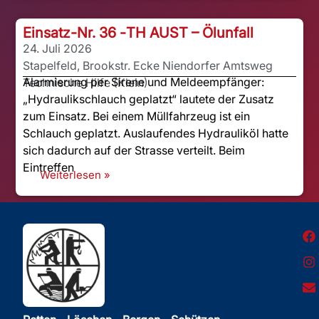
Einsatz-Nr. 36 -
TH AUST – Ölunfall
24. Juli 2026
Stapelfeld, Brookstr. Ecke Niendorfer Amtsweg
Alarmierung per Sirene und Meldeempfänger:
Technische Hilfe (Klein)
„Hydraulikschlauch geplatzt“ lautete der Zusatz
zum Einsatz. Bei einem Müllfahrzeug ist ein
Schlauch geplatzt. Auslaufendes Hydrauliköl hatte
sich dadurch auf der Strasse verteilt. Beim
Eintreffen
Weiterlesen »