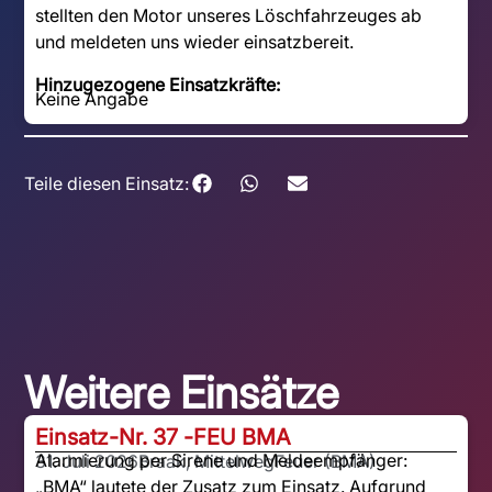
stellten den Motor unseres Löschfahrzeuges ab
und meldeten uns wieder einsatzbereit.
Hinzugezogene Einsatzkräfte:
Keine Angabe
Teile diesen Einsatz:
Weitere Einsätze
Einsatz-Nr. 37 -
FEU BMA
Alarmierung per Sirene und Meldeempfänger:
31. Juli 2026
Braak, Mittelweg
Feuer (BMA)
„BMA“ lautete der Zusatz zum Einsatz. Aufgrund