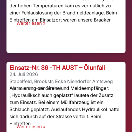
der hohen Temperaturen kam es vermutlich zu
einer Fehlauslösung der Brandmeldeanlage. Beim
Eintreffen am Einsatzort waren unsere Braaker
Weiterlesen »
Einsatz-Nr. 36 -
TH AUST – Ölunfall
24. Juli 2026
Stapelfeld, Brookstr. Ecke Niendorfer Amtsweg
Alarmierung per Sirene und Meldeempfänger:
Technische Hilfe (Klein)
„Hydraulikschlauch geplatzt“ lautete der Zusatz
zum Einsatz. Bei einem Müllfahrzeug ist ein
Schlauch geplatzt. Auslaufendes Hydrauliköl hatte
sich dadurch auf der Strasse verteilt. Beim
Eintreffen
Weiterlesen »