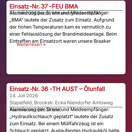
Einsatz-Nr. 37 -
FEU BMA
Alarmierung per Sirene und Meldeempfänger:
31. Juli 2026
Braak, Mittelweg
Feuer (BMA)
„BMA“ lautete der Zusatz zum Einsatz. Aufgrund
der hohen Temperaturen kam es vermutlich zu
einer Fehlauslösung der Brandmeldeanlage. Beim
Eintreffen am Einsatzort waren unsere Braaker
Weiterlesen »
Einsatz-Nr. 36 -
TH AUST – Ölunfall
24. Juli 2026
Stapelfeld, Brookstr. Ecke Niendorfer Amtsweg
Alarmierung per Sirene und Meldeempfänger:
Technische Hilfe (Klein)
„Hydraulikschlauch geplatzt“ lautete der Zusatz
zum Einsatz. Bei einem Müllfahrzeug ist ein
Schlauch geplatzt. Auslaufendes Hydrauliköl hatte