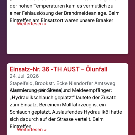
der hohen Temperaturen kam es vermutlich zu
einer Fehlauslösung der Brandmeldeanlage. Beim
Eintreffen am Einsatzort waren unsere Braaker
Weiterlesen »
Einsatz-Nr. 36 -
TH AUST – Ölunfall
24. Juli 2026
Stapelfeld, Brookstr. Ecke Niendorfer Amtsweg
Alarmierung per Sirene und Meldeempfänger:
Technische Hilfe (Klein)
„Hydraulikschlauch geplatzt“ lautete der Zusatz
zum Einsatz. Bei einem Müllfahrzeug ist ein
Schlauch geplatzt. Auslaufendes Hydrauliköl hatte
sich dadurch auf der Strasse verteilt. Beim
Eintreffen
Weiterlesen »