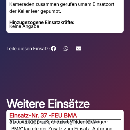
Kameraden zusammen gerufen umam Einsatzort
der Keller leer gepumpt.
Hinzugezogene Einsatzkräfte:
Keine Angabe
Teile diesen Einsatz:
Weitere Einsätze
Einsatz-Nr. 37 -
FEU BMA
Alarmierung per Sirene und Meldeempfänger:
31. Juli 2026
Braak, Mittelweg
Feuer (BMA)
„BMA“ lautete der Zusatz zum Einsatz. Aufgrund