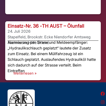
Einsatz-Nr. 36 -
TH AUST – Ölunfall
24. Juli 2026
Stapelfeld, Brookstr. Ecke Niendorfer Amtsweg
Alarmierung per Sirene und Meldeempfänger:
Technische Hilfe (Klein)
„Hydraulikschlauch geplatzt“ lautete der Zusatz
zum Einsatz. Bei einem Müllfahrzeug ist ein
Schlauch geplatzt. Auslaufendes Hydrauliköl hatte
sich dadurch auf der Strasse verteilt. Beim
Eintreffen
Weiterlesen »