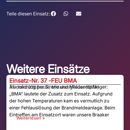
Teile diesen Einsatz:
Weitere Einsätze
Einsatz-Nr. 37 -
FEU BMA
Alarmierung per Sirene und Meldeempfänger:
31. Juli 2026
Braak, Mittelweg
Feuer (BMA)
„BMA“ lautete der Zusatz zum Einsatz. Aufgrund
der hohen Temperaturen kam es vermutlich zu
einer Fehlauslösung der Brandmeldeanlage. Beim
Eintreffen am Einsatzort waren unsere Braaker
Weiterlesen »