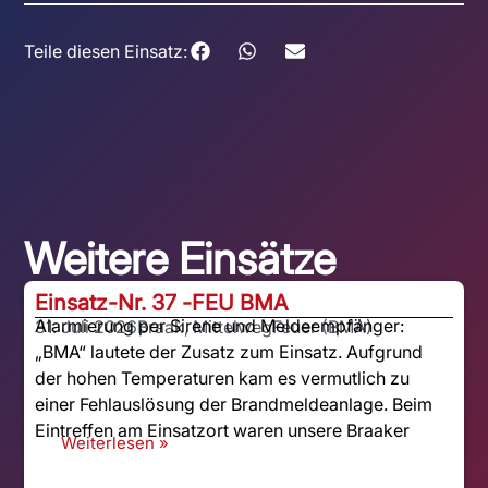
Teile diesen Einsatz:
Weitere Einsätze
Einsatz-Nr. 37 -
FEU BMA
Alarmierung per Sirene und Meldeempfänger:
31. Juli 2026
Braak, Mittelweg
Feuer (BMA)
„BMA“ lautete der Zusatz zum Einsatz. Aufgrund
der hohen Temperaturen kam es vermutlich zu
einer Fehlauslösung der Brandmeldeanlage. Beim
Eintreffen am Einsatzort waren unsere Braaker
Weiterlesen »