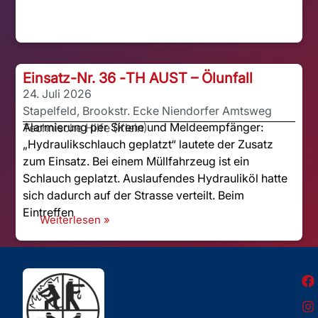
Einsatz-Nr. 36 -
TH AUST – Ölunfall
24. Juli 2026
Stapelfeld, Brookstr. Ecke Niendorfer Amtsweg
Alarmierung per Sirene und Meldeempfänger:
Technische Hilfe (Klein)
„Hydraulikschlauch geplatzt“ lautete der Zusatz
zum Einsatz. Bei einem Müllfahrzeug ist ein
Schlauch geplatzt. Auslaufendes Hydrauliköl hatte
sich dadurch auf der Strasse verteilt. Beim
Eintreffen
Weiterlesen »