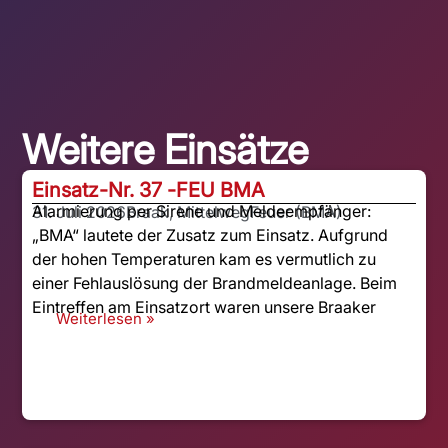
Weitere Einsätze
Einsatz-Nr. 37 -
FEU BMA
Alarmierung per Sirene und Meldeempfänger:
31. Juli 2026
Braak, Mittelweg
Feuer (BMA)
„BMA“ lautete der Zusatz zum Einsatz. Aufgrund
der hohen Temperaturen kam es vermutlich zu
einer Fehlauslösung der Brandmeldeanlage. Beim
Eintreffen am Einsatzort waren unsere Braaker
Weiterlesen »