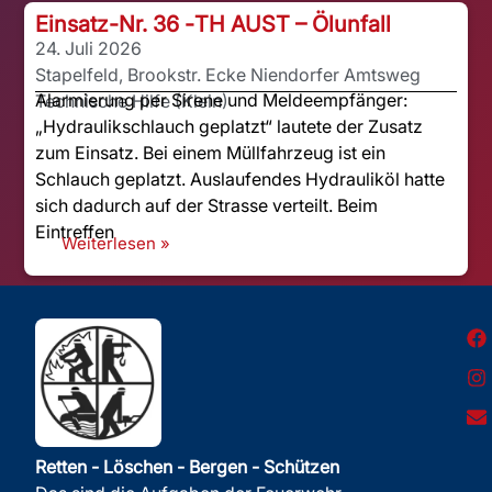
Einsatz-Nr. 36 -
TH AUST – Ölunfall
24. Juli 2026
Stapelfeld, Brookstr. Ecke Niendorfer Amtsweg
Alarmierung per Sirene und Meldeempfänger:
Technische Hilfe (Klein)
„Hydraulikschlauch geplatzt“ lautete der Zusatz
zum Einsatz. Bei einem Müllfahrzeug ist ein
Schlauch geplatzt. Auslaufendes Hydrauliköl hatte
sich dadurch auf der Strasse verteilt. Beim
Eintreffen
Weiterlesen »
Retten - Löschen - Bergen - Schützen