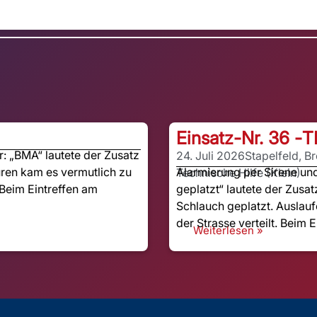
Einsatz-Nr. 36 -
T
 „BMA“ lautete der Zusatz
24. Juli 2026
Stapelfeld, B
ren kam es vermutlich zu
Alarmierung per Sirene u
Technische Hilfe (Klein)
Beim Eintreffen am
geplatzt“ lautete der Zusat
Schlauch geplatzt. Auslauf
der Strasse verteilt. Beim E
Weiterlesen »