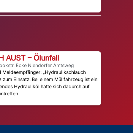
H AUST – Ölunfall
rookstr. Ecke Niendorfer Amtsweg
nd Meldeempfänger: „Hydraulikschlauch
z zum Einsatz. Bei einem Müllfahrzeug ist ein
endes Hydrauliköl hatte sich dadurch auf
intreffen