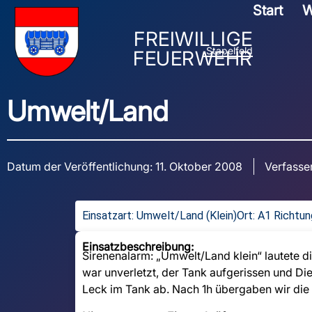
Start
W
FREIWILLIGE
Stapelfeld
FEUERWEHR
Umwelt/Land
Datum der Veröffentlichung:
11. Oktober 2008
Verfasser
Einsatzart:
Umwelt/Land (Klein)
Ort: A1 Richtu
Einsatzbeschreibung:
Sirenenalarm: „Umwelt/Land klein“ lautete 
war unverletzt, der Tank aufgerissen und Dies
Leck im Tank ab. Nach 1h übergaben wir die U