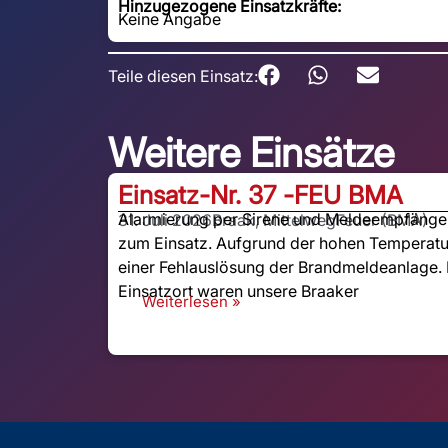
Hinzugezogene Einsatzkräfte:
Keine Angabe
Teile diesen Einsatz:
Weitere Einsätze
Einsatz-Nr. 37 -
FEU BMA
Alarmierung per Sirene und Meldeempfänger:
31. Juli 2026
Braak, Mittelweg
Feuer (BMA)
zum Einsatz. Aufgrund der hohen Temperatu
einer Fehlauslösung der Brandmeldeanlage. 
Einsatzort waren unsere Braaker
Weiterlesen »