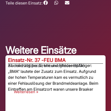
Teile diesen Einsatz:
Weitere Einsätze
Einsatz-Nr. 37 -
FEU BMA
Alarmierung per Sirene und Meldeempfänger:
31. Juli 2026
Braak, Mittelweg
Feuer (BMA)
„BMA“ lautete der Zusatz zum Einsatz. Aufgrund
der hohen Temperaturen kam es vermutlich zu
einer Fehlauslösung der Brandmeldeanlage. Beim
Eintreffen am Einsatzort waren unsere Braaker
Weiterlesen »