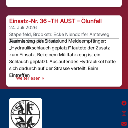
Einsatz-Nr. 36 -
TH AUST – Ölunfall
24. Juli 2026
Stapelfeld, Brookstr. Ecke Niendorfer Amtsweg
Alarmierung per Sirene und Meldeempfänger:
Technische Hilfe (Klein)
„Hydraulikschlauch geplatzt“ lautete der Zusatz
zum Einsatz. Bei einem Müllfahrzeug ist ein
Schlauch geplatzt. Auslaufendes Hydrauliköl hatte
sich dadurch auf der Strasse verteilt. Beim
Eintreffen
Weiterlesen »