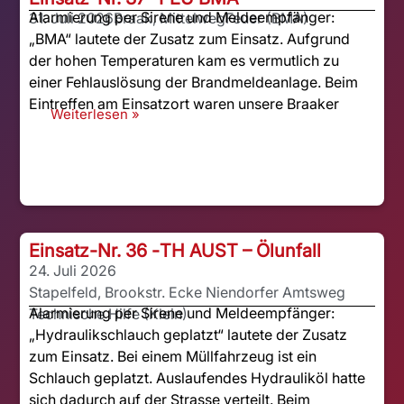
Alarmierung per Sirene und Meldeempfänger:
31. Juli 2026
Braak, Mittelweg
Feuer (BMA)
„BMA“ lautete der Zusatz zum Einsatz. Aufgrund
der hohen Temperaturen kam es vermutlich zu
einer Fehlauslösung der Brandmeldeanlage. Beim
Eintreffen am Einsatzort waren unsere Braaker
Weiterlesen »
Einsatz-Nr. 36 -
TH AUST – Ölunfall
24. Juli 2026
Stapelfeld, Brookstr. Ecke Niendorfer Amtsweg
Alarmierung per Sirene und Meldeempfänger:
Technische Hilfe (Klein)
„Hydraulikschlauch geplatzt“ lautete der Zusatz
zum Einsatz. Bei einem Müllfahrzeug ist ein
Schlauch geplatzt. Auslaufendes Hydrauliköl hatte
sich dadurch auf der Strasse verteilt. Beim