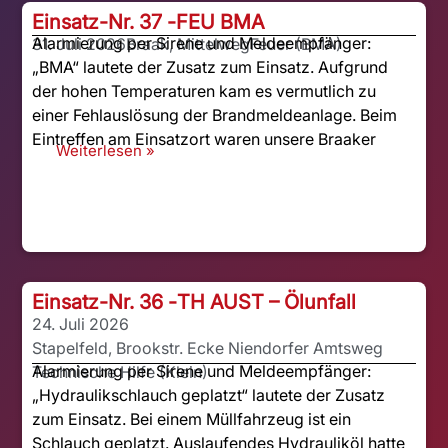
Einsatz-Nr. 37 -
FEU BMA
Alarmierung per Sirene und Meldeempfänger:
31. Juli 2026
Braak, Mittelweg
Feuer (BMA)
„BMA“ lautete der Zusatz zum Einsatz. Aufgrund
der hohen Temperaturen kam es vermutlich zu
einer Fehlauslösung der Brandmeldeanlage. Beim
Eintreffen am Einsatzort waren unsere Braaker
Weiterlesen »
Einsatz-Nr. 36 -
TH AUST – Ölunfall
24. Juli 2026
Stapelfeld, Brookstr. Ecke Niendorfer Amtsweg
Alarmierung per Sirene und Meldeempfänger:
Technische Hilfe (Klein)
„Hydraulikschlauch geplatzt“ lautete der Zusatz
zum Einsatz. Bei einem Müllfahrzeug ist ein
Schlauch geplatzt. Auslaufendes Hydrauliköl hatte