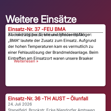
Weitere Einsätze
Einsatz-Nr. 37 -
FEU BMA
Alarmierung per Sirene und Meldeempfänger:
31. Juli 2026
Braak, Mittelweg
Feuer (BMA)
„BMA“ lautete der Zusatz zum Einsatz. Aufgrund
der hohen Temperaturen kam es vermutlich zu
einer Fehlauslösung der Brandmeldeanlage. Beim
Eintreffen am Einsatzort waren unsere Braaker
Weiterlesen »
Einsatz-Nr. 36 -
TH AUST – Ölunfall
24. Juli 2026
Stapelfeld, Brookstr. Ecke Niendorfer Amtsweg