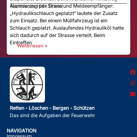
Alarmierung per Sirene und Meldeempfänger:
Technische Hilfe (Klein)
„Hydraulikschlauch geplatzt“ lautete der Zusatz
zum Einsatz. Bei einem Müllfahrzeug ist ein
Schlauch geplatzt. Auslaufendes Hydrauliköl hatte
sich dadurch auf der Strasse verteilt. Beim
Eintreffen
Weiterlesen »
Retten - Löschen - Bergen - Schützen
Das sind die Aufgaben der Feuerwehr
NAVIGATION
Impressum