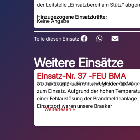
der Leitstelle „Einsatzbereit am Stütz“ abge
Hinzugezogene Einsatzkräfte:
Keine Angabe
Teile diesen Einsatz:
Weitere Einsätze
Einsatz-Nr. 37 -
FEU BMA
Alarmierung per Sirene und Meldeempfänger:
31. Juli 2026
Braak, Mittelweg
Feuer (BMA)
zum Einsatz. Aufgrund der hohen Temperatu
einer Fehlauslösung der Brandmeldeanlage. 
Einsatzort waren unsere Braaker
Weiterlesen »