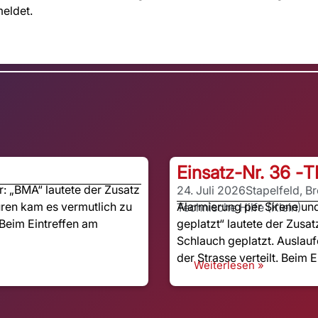
meldet.
Einsatz-Nr. 36 -
T
 „BMA“ lautete der Zusatz
24. Juli 2026
Stapelfeld, B
ren kam es vermutlich zu
Alarmierung per Sirene u
Technische Hilfe (Klein)
Beim Eintreffen am
geplatzt“ lautete der Zusat
Schlauch geplatzt. Auslauf
der Strasse verteilt. Beim E
Weiterlesen »