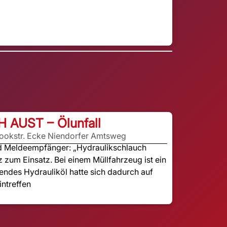
H AUST – Ölunfall
rookstr. Ecke Niendorfer Amtsweg
nd Meldeempfänger: „Hydraulikschlauch
z zum Einsatz. Bei einem Müllfahrzeug ist ein
endes Hydrauliköl hatte sich dadurch auf
intreffen