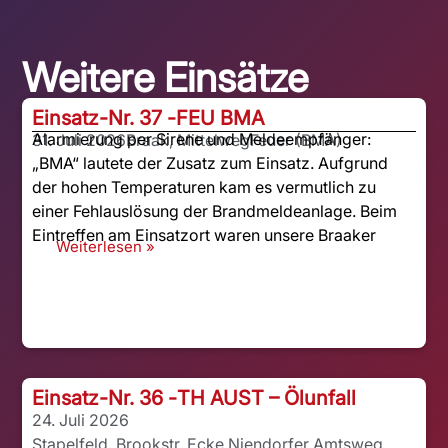
Weitere Einsätze
Einsatz-Nr. 37 -
FEU BMA
Alarmierung per Sirene und Meldeempfänger:
31. Juli 2026
Braak, Mittelweg
Feuer (BMA)
„BMA“ lautete der Zusatz zum Einsatz. Aufgrund
der hohen Temperaturen kam es vermutlich zu
einer Fehlauslösung der Brandmeldeanlage. Beim
Eintreffen am Einsatzort waren unsere Braaker
Weiterlesen »
Einsatz-Nr. 36 -
TH AUST – Ölunfall
24. Juli 2026
Stapelfeld, Brookstr. Ecke Niendorfer Amtsweg