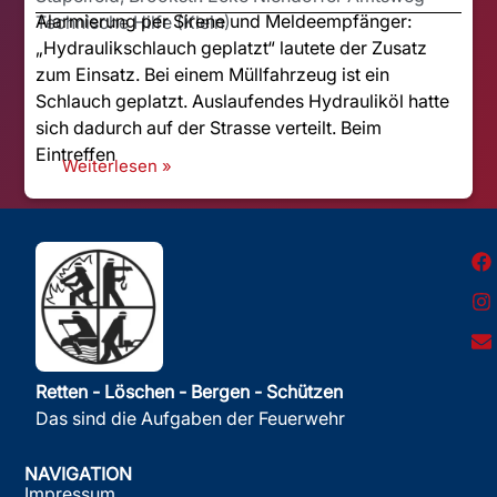
Alarmierung per Sirene und Meldeempfänger:
Technische Hilfe (Klein)
„Hydraulikschlauch geplatzt“ lautete der Zusatz
zum Einsatz. Bei einem Müllfahrzeug ist ein
Schlauch geplatzt. Auslaufendes Hydrauliköl hatte
sich dadurch auf der Strasse verteilt. Beim
Eintreffen
Weiterlesen »
Retten - Löschen - Bergen - Schützen
Das sind die Aufgaben der Feuerwehr
NAVIGATION
Impressum