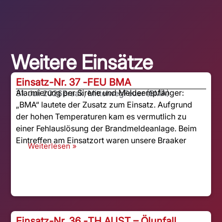
Weitere Einsätze
Einsatz-Nr. 37 -
FEU BMA
Alarmierung per Sirene und Meldeempfänger:
31. Juli 2026
Braak, Mittelweg
Feuer (BMA)
„BMA“ lautete der Zusatz zum Einsatz. Aufgrund
der hohen Temperaturen kam es vermutlich zu
einer Fehlauslösung der Brandmeldeanlage. Beim
Eintreffen am Einsatzort waren unsere Braaker
Weiterlesen »
Einsatz-Nr. 36 -
TH AUST – Ölunfall