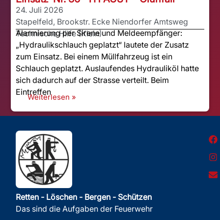
24. Juli 2026
Stapelfeld, Brookstr. Ecke Niendorfer Amtsweg
Alarmierung per Sirene und Meldeempfänger:
Technische Hilfe (Klein)
„Hydraulikschlauch geplatzt“ lautete der Zusatz
zum Einsatz. Bei einem Müllfahrzeug ist ein
Schlauch geplatzt. Auslaufendes Hydrauliköl hatte
sich dadurch auf der Strasse verteilt. Beim
Eintreffen
Weiterlesen »
Retten - Löschen - Bergen - Schützen
Das sind die Aufgaben der Feuerwehr