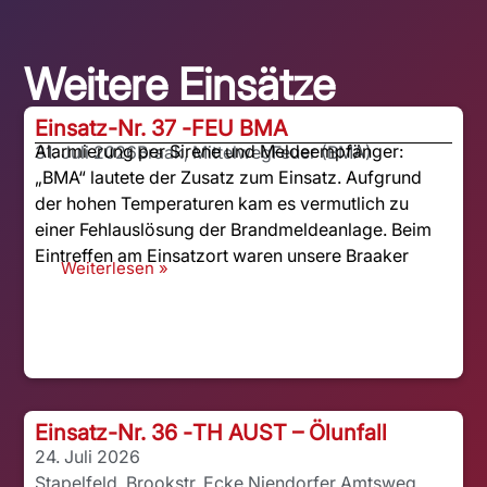
Weitere Einsätze
Einsatz-Nr. 37 -
FEU BMA
Alarmierung per Sirene und Meldeempfänger:
31. Juli 2026
Braak, Mittelweg
Feuer (BMA)
„BMA“ lautete der Zusatz zum Einsatz. Aufgrund
der hohen Temperaturen kam es vermutlich zu
einer Fehlauslösung der Brandmeldeanlage. Beim
Eintreffen am Einsatzort waren unsere Braaker
Weiterlesen »
Einsatz-Nr. 36 -
TH AUST – Ölunfall
24. Juli 2026
Stapelfeld, Brookstr. Ecke Niendorfer Amtsweg