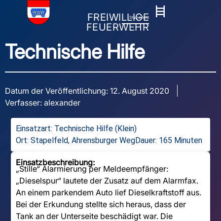
FREIWILLIGE
Stapelfeld
FEUERWEHR
Technische Hilfe
Datum der Veröffentlichung:
12. August 2020
Verfasser:
alexander
Einsatzart:
Technische Hilfe (Klein)
Ort: Stapelfeld, Ahrensburger Weg
Dauer: 165 Minuten
Einsatzbeschreibung:
„Stille“ Alarmierung per Meldeempfänger:
„Dieselspur“ lautete der Zusatz auf dem Alarmfax.
An einem parkendem Auto lief Dieselkraftstoff aus.
Bei der Erkundung stellte sich heraus, dass der
Tank an der Unterseite beschädigt war. Die