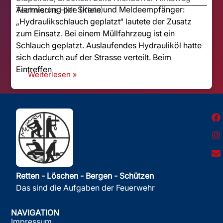
Alarmierung per Sirene und Meldeempfänger:
Technische Hilfe (Klein)
„Hydraulikschlauch geplatzt“ lautete der Zusatz
zum Einsatz. Bei einem Müllfahrzeug ist ein
Schlauch geplatzt. Auslaufendes Hydrauliköl hatte
sich dadurch auf der Strasse verteilt. Beim
Eintreffen
Weiterlesen »
Retten - Löschen - Bergen - Schützen
Das sind die Aufgaben der Feuerwehr
NAVIGATION
Impressum