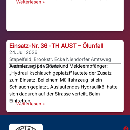
Weiterlesen »
Einsatz-Nr. 36 -
TH AUST – Ölunfall
24. Juli 2026
Stapelfeld, Brookstr. Ecke Niendorfer Amtsweg
Alarmierung per Sirene und Meldeempfänger:
Technische Hilfe (Klein)
„Hydraulikschlauch geplatzt“ lautete der Zusatz
zum Einsatz. Bei einem Müllfahrzeug ist ein
Schlauch geplatzt. Auslaufendes Hydrauliköl hatte
sich dadurch auf der Strasse verteilt. Beim
Eintreffen
Weiterlesen »