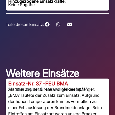
Hinzugezogene Einsatzkräfte:
Keine Angabe
Teile diesen Einsatz:
Weitere Einsätze
Einsatz-Nr. 37 -
FEU BMA
Alarmierung per Sirene und Meldeempfänger:
31. Juli 2026
Braak, Mittelweg
Feuer (BMA)
„BMA“ lautete der Zusatz zum Einsatz. Aufgrund
der hohen Temperaturen kam es vermutlich zu
einer Fehlauslösung der Brandmeldeanlage. Beim
Eintreffen am Einsatzort waren unsere Braaker