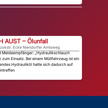
H AUST – Ölunfall
rookstr. Ecke Niendorfer Amtsweg
nd Meldeempfänger: „Hydraulikschlauch
z zum Einsatz. Bei einem Müllfahrzeug ist ein
endes Hydrauliköl hatte sich dadurch auf
intreffen