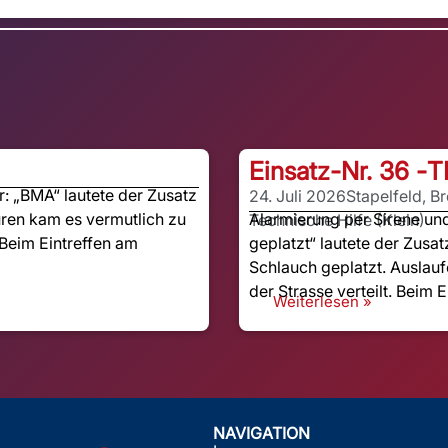
Einsatz-Nr. 36 -
T
 „BMA“ lautete der Zusatz
24. Juli 2026
Stapelfeld, B
ren kam es vermutlich zu
Alarmierung per Sirene u
Technische Hilfe (Klein)
Beim Eintreffen am
geplatzt“ lautete der Zusat
Schlauch geplatzt. Auslauf
der Strasse verteilt. Beim E
Weiterlesen »
NAVIGATION