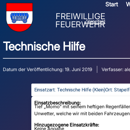
Start
W
FREIWILLIGE
Stapelfeld
FEUERWEHR
Technische Hilfe
Datum der Veröffentlichung:
19. Juni 2019
Verfasser:
al
Einsatzart:
Technische Hilfe (Klein)
Ort: Stapelf
Einsatzbeschreibung:
Tief „Momo“ mit seinem heftigen Regenfällen
Unwetter, welche wir mit beiden Fahrzeugen
Hinzugezogene Einsatzkräfte:
Keine Angabe