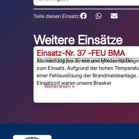
Teile diesen Einsatz:
Weitere Einsätze
Einsatz-Nr. 37 -
FEU BMA
Alarmierung per Sirene und Meldeempfänger:
31. Juli 2026
Braak, Mittelweg
Feuer (BMA)
zum Einsatz. Aufgrund der hohen Temperatu
einer Fehlauslösung der Brandmeldeanlage. 
Einsatzort waren unsere Braaker
Weiterlesen »