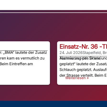
Einsatz-Nr. 36 -
T
 „BMA“ lautete der Zusatz
24. Juli 2026
Stapelfeld, B
ren kam es vermutlich zu
Alarmierung per Sirene u
Technische Hilfe (Klein)
Beim Eintreffen am
geplatzt“ lautete der Zusat
Schlauch geplatzt. Auslauf
der Strasse verteilt. Beim E
Weiterlesen »