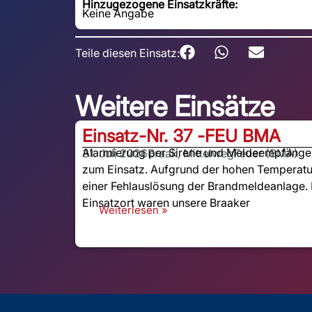
Hinzugezogene Einsatzkräfte:
Keine Angabe
Teile diesen Einsatz:
Weitere Einsätze
Einsatz-Nr. 37 -
FEU BMA
Alarmierung per Sirene und Meldeempfänger:
31. Juli 2026
Braak, Mittelweg
Feuer (BMA)
zum Einsatz. Aufgrund der hohen Temperatu
einer Fehlauslösung der Brandmeldeanlage. 
Einsatzort waren unsere Braaker
Weiterlesen »