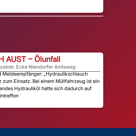
H AUST – Ölunfall
rookstr. Ecke Niendorfer Amtsweg
nd Meldeempfänger: „Hydraulikschlauch
z zum Einsatz. Bei einem Müllfahrzeug ist ein
endes Hydrauliköl hatte sich dadurch auf
intreffen