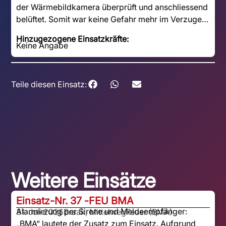
der Wärmebildkamera überprüft und anschliessend
belüftet. Somit war keine Gefahr mehr im Verzuge…
Hinzugezogene Einsatzkräfte:
Keine Angabe
Teile diesen Einsatz:
Weitere Einsätze
Einsatz-Nr. 37 -
FEU BMA
Alarmierung per Sirene und Meldeempfänger:
31. Juli 2026
Braak, Mittelweg
Feuer (BMA)
„BMA“ lautete der Zusatz zum Einsatz. Aufgrund