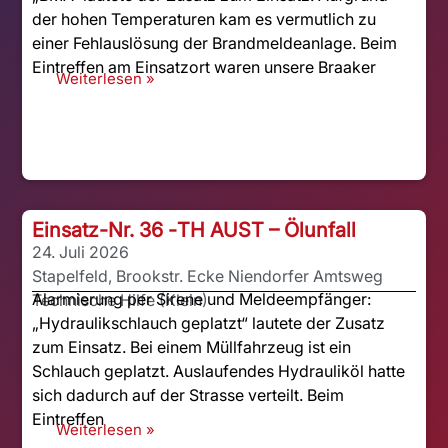
der hohen Temperaturen kam es vermutlich zu
einer Fehlauslösung der Brandmeldeanlage. Beim
Eintreffen am Einsatzort waren unsere Braaker
Weiterlesen »
Einsatz-Nr. 36 -
TH AUST – Ölunfall
24. Juli 2026
Stapelfeld, Brookstr. Ecke Niendorfer Amtsweg
Alarmierung per Sirene und Meldeempfänger:
Technische Hilfe (Klein)
„Hydraulikschlauch geplatzt“ lautete der Zusatz
zum Einsatz. Bei einem Müllfahrzeug ist ein
Schlauch geplatzt. Auslaufendes Hydrauliköl hatte
sich dadurch auf der Strasse verteilt. Beim
Eintreffen
Weiterlesen »