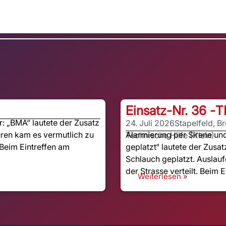
Einsatz-Nr. 36 -
T
 „BMA“ lautete der Zusatz
24. Juli 2026
Stapelfeld, B
ren kam es vermutlich zu
Alarmierung per Sirene u
Technische Hilfe (Klein)
Beim Eintreffen am
geplatzt“ lautete der Zusat
Schlauch geplatzt. Auslauf
der Strasse verteilt. Beim E
Weiterlesen »