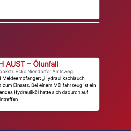
H AUST – Ölunfall
rookstr. Ecke Niendorfer Amtsweg
nd Meldeempfänger: „Hydraulikschlauch
z zum Einsatz. Bei einem Müllfahrzeug ist ein
endes Hydrauliköl hatte sich dadurch auf
intreffen