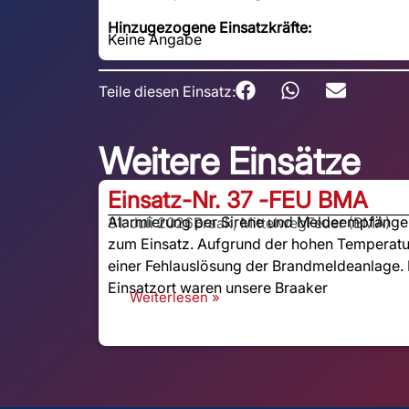
Hinzugezogene Einsatzkräfte:
Keine Angabe
Teile diesen Einsatz:
Weitere Einsätze
Einsatz-Nr. 37 -
FEU BMA
Alarmierung per Sirene und Meldeempfänger:
31. Juli 2026
Braak, Mittelweg
Feuer (BMA)
zum Einsatz. Aufgrund der hohen Temperatu
einer Fehlauslösung der Brandmeldeanlage. 
Einsatzort waren unsere Braaker
Weiterlesen »