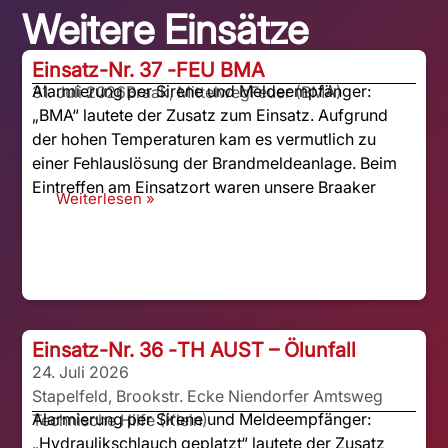
Weitere Einsätze
Einsatz-Nr. 37 -
FEU BMA
Alarmierung per Sirene und Meldeempfänger:
31. Juli 2026
Braak, Mittelweg
Feuer (BMA)
„BMA“ lautete der Zusatz zum Einsatz. Aufgrund
der hohen Temperaturen kam es vermutlich zu
einer Fehlauslösung der Brandmeldeanlage. Beim
Eintreffen am Einsatzort waren unsere Braaker
Weiterlesen »
Einsatz-Nr. 36 -
TH AUST – Ölunfall
24. Juli 2026
Stapelfeld, Brookstr. Ecke Niendorfer Amtsweg
Alarmierung per Sirene und Meldeempfänger:
Technische Hilfe (Klein)
„Hydraulikschlauch geplatzt“ lautete der Zusatz