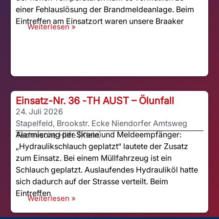
einer Fehlauslösung der Brandmeldeanlage. Beim
Eintreffen am Einsatzort waren unsere Braaker
Weiterlesen »
Einsatz-Nr. 36 -
TH AUST – Ölunfall
24. Juli 2026
Stapelfeld, Brookstr. Ecke Niendorfer Amtsweg
Alarmierung per Sirene und Meldeempfänger:
Technische Hilfe (Klein)
„Hydraulikschlauch geplatzt“ lautete der Zusatz
zum Einsatz. Bei einem Müllfahrzeug ist ein
Schlauch geplatzt. Auslaufendes Hydrauliköl hatte
sich dadurch auf der Strasse verteilt. Beim
Eintreffen
Weiterlesen »