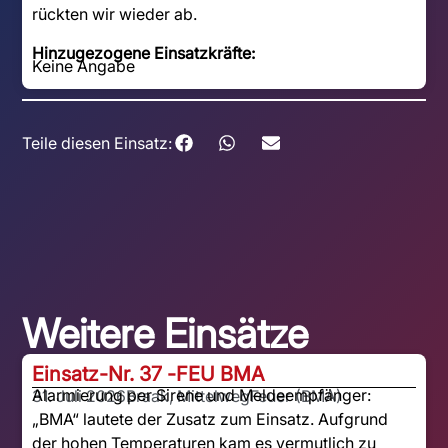
rückten wir wieder ab.
Hinzugezogene Einsatzkräfte:
Keine Angabe
Teile diesen Einsatz:
Weitere Einsätze
Einsatz-Nr. 37 -
FEU BMA
Alarmierung per Sirene und Meldeempfänger:
31. Juli 2026
Braak, Mittelweg
Feuer (BMA)
„BMA“ lautete der Zusatz zum Einsatz. Aufgrund
der hohen Temperaturen kam es vermutlich zu