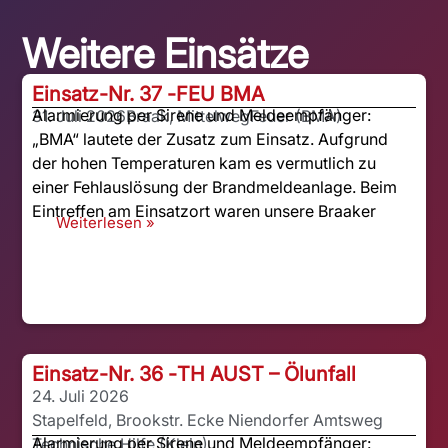
Weitere Einsätze
Einsatz-Nr. 37 -
FEU BMA
Alarmierung per Sirene und Meldeempfänger:
31. Juli 2026
Braak, Mittelweg
Feuer (BMA)
„BMA“ lautete der Zusatz zum Einsatz. Aufgrund
der hohen Temperaturen kam es vermutlich zu
einer Fehlauslösung der Brandmeldeanlage. Beim
Eintreffen am Einsatzort waren unsere Braaker
Weiterlesen »
Einsatz-Nr. 36 -
TH AUST – Ölunfall
24. Juli 2026
Stapelfeld, Brookstr. Ecke Niendorfer Amtsweg
Alarmierung per Sirene und Meldeempfänger:
Technische Hilfe (Klein)