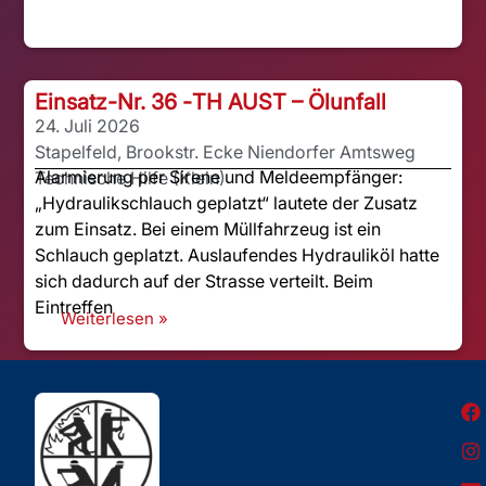
Einsatz-Nr. 36 -
TH AUST – Ölunfall
24. Juli 2026
Stapelfeld, Brookstr. Ecke Niendorfer Amtsweg
Alarmierung per Sirene und Meldeempfänger:
Technische Hilfe (Klein)
„Hydraulikschlauch geplatzt“ lautete der Zusatz
zum Einsatz. Bei einem Müllfahrzeug ist ein
Schlauch geplatzt. Auslaufendes Hydrauliköl hatte
sich dadurch auf der Strasse verteilt. Beim
Eintreffen
Weiterlesen »