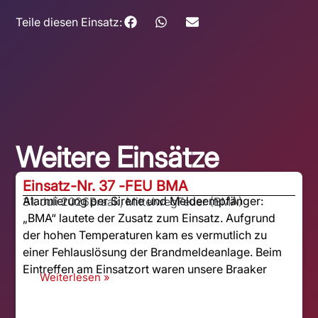
Teile diesen Einsatz:
Weitere Einsätze
Einsatz-Nr. 37 -
FEU BMA
Alarmierung per Sirene und Meldeempfänger:
31. Juli 2026
Braak, Mittelweg
Feuer (BMA)
„BMA“ lautete der Zusatz zum Einsatz. Aufgrund
der hohen Temperaturen kam es vermutlich zu
einer Fehlauslösung der Brandmeldeanlage. Beim
Eintreffen am Einsatzort waren unsere Braaker
Weiterlesen »