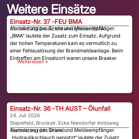
Weitere Einsätze
Einsatz-Nr. 37 -
FEU BMA
Alarmierung per Sirene und Meldeempfänger:
31. Juli 2026
Braak, Mittelweg
Feuer (BMA)
„BMA“ lautete der Zusatz zum Einsatz. Aufgrund
der hohen Temperaturen kam es vermutlich zu
einer Fehlauslösung der Brandmeldeanlage. Beim
Eintreffen am Einsatzort waren unsere Braaker
Weiterlesen »
Einsatz-Nr. 36 -
TH AUST – Ölunfall
24. Juli 2026
Stapelfeld, Brookstr. Ecke Niendorfer Amtsweg
Alarmierung per Sirene und Meldeempfänger:
Technische Hilfe (Klein)
„Hydraulikschlauch geplatzt“ lautete der Zusatz