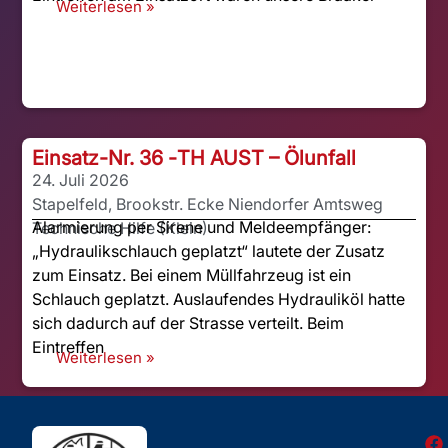
Weiterlesen »
Einsatz-Nr. 36 -
TH AUST – Ölunfall
24. Juli 2026
Stapelfeld, Brookstr. Ecke Niendorfer Amtsweg
Alarmierung per Sirene und Meldeempfänger:
Technische Hilfe (Klein)
„Hydraulikschlauch geplatzt“ lautete der Zusatz
zum Einsatz. Bei einem Müllfahrzeug ist ein
Schlauch geplatzt. Auslaufendes Hydrauliköl hatte
sich dadurch auf der Strasse verteilt. Beim
Eintreffen
Weiterlesen »