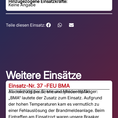
Hinzugezogene Einsatzkräfte:
Keine Angabe
Teile diesen Einsatz:
Weitere Einsätze
Einsatz-Nr. 37 -
FEU BMA
Alarmierung per Sirene und Meldeempfänger:
31. Juli 2026
Braak, Mittelweg
Feuer (BMA)
„BMA“ lautete der Zusatz zum Einsatz. Aufgrund
der hohen Temperaturen kam es vermutlich zu
einer Fehlauslösung der Brandmeldeanlage. Beim
Eintreffen am Einsatzort waren unsere Braaker