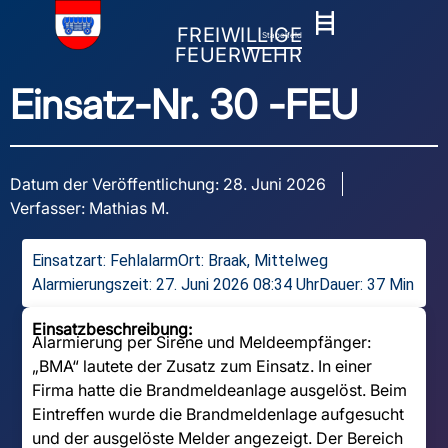
FREIWILLIGE
Stapelfeld
FEUERWEHR
Einsatz-Nr. 30 -
FEU
Datum der Veröffentlichung:
28. Juni 2026
Verfasser:
Mathias M.
Einsatzart:
Fehlalarm
Ort: Braak, Mittelweg
Alarmierungszeit: 27. Juni 2026 08:34 Uhr
Dauer: 37 Min
Einsatzbeschreibung:
Alarmierung per Sirene und Meldeempfänger:
„BMA“ lautete der Zusatz zum Einsatz. In einer
Firma hatte die Brandmeldeanlage ausgelöst. Beim
Eintreffen wurde die Brandmeldenlage aufgesucht
und der ausgelöste Melder angezeigt. Der Bereich