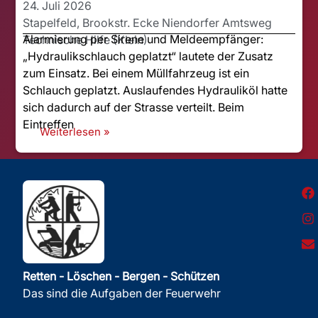
24. Juli 2026
Stapelfeld, Brookstr. Ecke Niendorfer Amtsweg
Alarmierung per Sirene und Meldeempfänger:
Technische Hilfe (Klein)
„Hydraulikschlauch geplatzt“ lautete der Zusatz
zum Einsatz. Bei einem Müllfahrzeug ist ein
Schlauch geplatzt. Auslaufendes Hydrauliköl hatte
sich dadurch auf der Strasse verteilt. Beim
Eintreffen
Weiterlesen »
Retten - Löschen - Bergen - Schützen
Das sind die Aufgaben der Feuerwehr