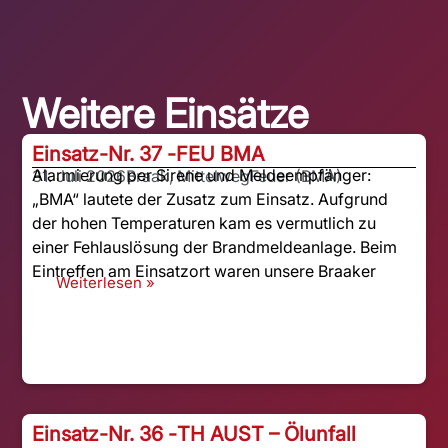
Weitere Einsätze
Einsatz-Nr. 37 -
FEU BMA
Alarmierung per Sirene und Meldeempfänger:
31. Juli 2026
Braak, Mittelweg
Feuer (BMA)
„BMA“ lautete der Zusatz zum Einsatz. Aufgrund
der hohen Temperaturen kam es vermutlich zu
einer Fehlauslösung der Brandmeldeanlage. Beim
Eintreffen am Einsatzort waren unsere Braaker
Weiterlesen »
Einsatz-Nr. 36 -
TH AUST – Ölunfall