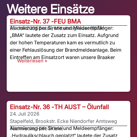
Weitere Einsätze
Einsatz-Nr. 37 -
FEU BMA
Alarmierung per Sirene und Meldeempfänger:
31. Juli 2026
Braak, Mittelweg
Feuer (BMA)
„BMA“ lautete der Zusatz zum Einsatz. Aufgrund
der hohen Temperaturen kam es vermutlich zu
einer Fehlauslösung der Brandmeldeanlage. Beim
Eintreffen am Einsatzort waren unsere Braaker
Weiterlesen »
Einsatz-Nr. 36 -
TH AUST – Ölunfall
24. Juli 2026
Stapelfeld, Brookstr. Ecke Niendorfer Amtsweg
Alarmierung per Sirene und Meldeempfänger:
Technische Hilfe (Klein)
„Hydraulikschlauch geplatzt“ lautete der Zusatz