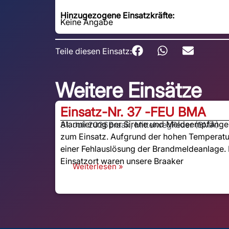
Hinzugezogene Einsatzkräfte:
Keine Angabe
Teile diesen Einsatz:
Weitere Einsätze
Einsatz-Nr. 37 -
FEU BMA
Alarmierung per Sirene und Meldeempfänger:
31. Juli 2026
Braak, Mittelweg
Feuer (BMA)
zum Einsatz. Aufgrund der hohen Temperatu
einer Fehlauslösung der Brandmeldeanlage. 
Einsatzort waren unsere Braaker
Weiterlesen »