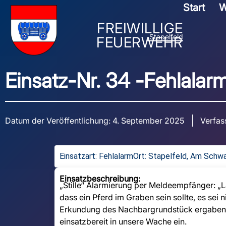
Start
W
FREIWILLIGE
Stapelfeld
FEUERWEHR
Einsatz-Nr. 34 -
Fehlalar
Datum der Veröffentlichung:
4. September 2025
Verfas
Einsatzart:
Fehlalarm
Ort: Stapelfeld, Am Schw
Einsatzbeschreibung:
„Stille“ Alarmierung per Meldeempfänger: „
dass ein Pferd im Graben sein sollte, es sei
Erkundung des Nachbargrundstück ergaben kei
einsatzbereit in unsere Wache ein.