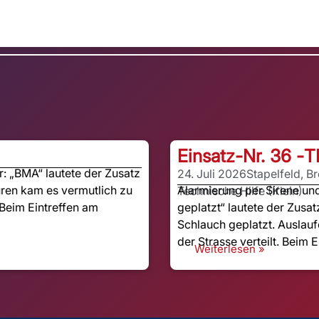
Einsatz-Nr. 36 -
T
 „BMA“ lautete der Zusatz
24. Juli 2026
Stapelfeld, B
ren kam es vermutlich zu
Alarmierung per Sirene u
Technische Hilfe (Klein)
Beim Eintreffen am
geplatzt“ lautete der Zusat
Schlauch geplatzt. Auslauf
der Strasse verteilt. Beim E
Weiterlesen »