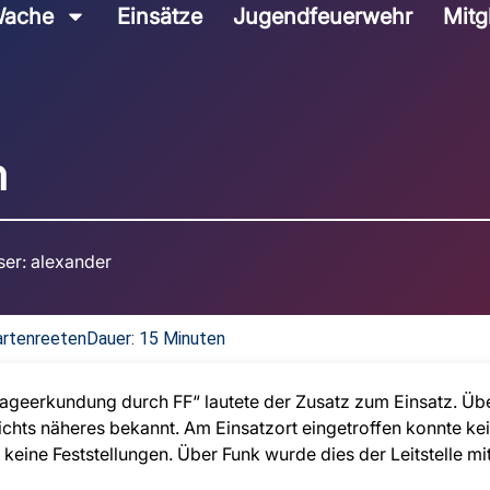
ache
Einsätze
Jugendfeuerwehr
Mitg
m
ser:
alexander
artenreeten
Dauer: 15 Minuten
Lageerkundung durch FF“ lautete der Zusatz zum Einsatz. Übe
 nichts näheres bekannt. Am Einsatzort eingetroffen konnte k
ne Feststellungen. Über Funk wurde dies der Leitstelle mitg