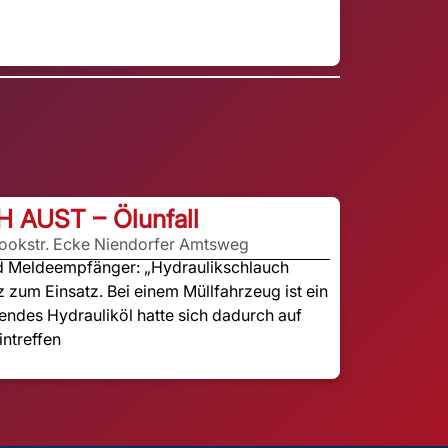
H AUST – Ölunfall
rookstr. Ecke Niendorfer Amtsweg
nd Meldeempfänger: „Hydraulikschlauch
z zum Einsatz. Bei einem Müllfahrzeug ist ein
endes Hydrauliköl hatte sich dadurch auf
intreffen