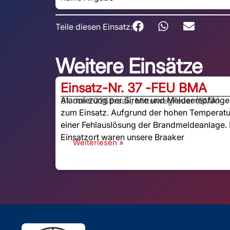
Teile diesen Einsatz:
Weitere Einsätze
Einsatz-Nr. 37 -
FEU BMA
Alarmierung per Sirene und Meldeempfänger:
31. Juli 2026
Braak, Mittelweg
Feuer (BMA)
zum Einsatz. Aufgrund der hohen Temperatu
einer Fehlauslösung der Brandmeldeanlage. 
Einsatzort waren unsere Braaker
Weiterlesen »