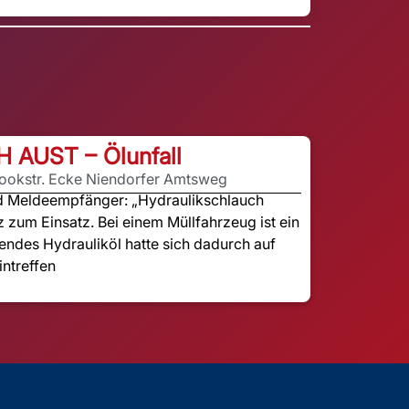
H AUST – Ölunfall
rookstr. Ecke Niendorfer Amtsweg
nd Meldeempfänger: „Hydraulikschlauch
z zum Einsatz. Bei einem Müllfahrzeug ist ein
endes Hydrauliköl hatte sich dadurch auf
intreffen