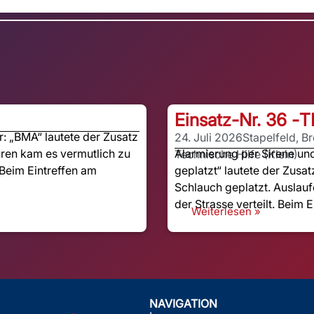
Einsatz-Nr. 36 -
T
 „BMA“ lautete der Zusatz
24. Juli 2026
Stapelfeld, B
ren kam es vermutlich zu
Alarmierung per Sirene u
Technische Hilfe (Klein)
Beim Eintreffen am
geplatzt“ lautete der Zusat
Schlauch geplatzt. Auslauf
der Strasse verteilt. Beim E
Weiterlesen »
NAVIGATION