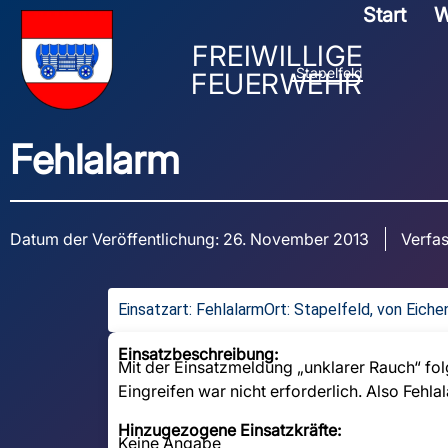
Start
W
FREIWILLIGE
Stapelfeld
FEUERWEHR
Fehlalarm
Datum der Veröffentlichung:
26. November 2013
Verfas
Einsatzart:
Fehlalarm
Ort: Stapelfeld, von Eich
Einsatzbeschreibung:
Mit der Einsatzmeldung „unklarer Rauch“ fol
Eingreifen war nicht erforderlich. Also Fehla
Hinzugezogene Einsatzkräfte:
Keine Angabe