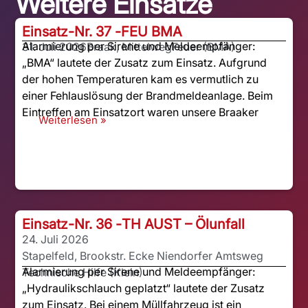
Weitere Einsätze
Einsatz-Nr. 37 -
FEU BMA
Alarmierung per Sirene und Meldeempfänger:
31. Juli 2026
Braak, Mittelweg
Feuer (BMA)
„BMA“ lautete der Zusatz zum Einsatz. Aufgrund
der hohen Temperaturen kam es vermutlich zu
einer Fehlauslösung der Brandmeldeanlage. Beim
Eintreffen am Einsatzort waren unsere Braaker
Weiterlesen »
Einsatz-Nr. 36 -
TH AUST – Ölunfall
24. Juli 2026
Stapelfeld, Brookstr. Ecke Niendorfer Amtsweg
Alarmierung per Sirene und Meldeempfänger:
Technische Hilfe (Klein)
„Hydraulikschlauch geplatzt“ lautete der Zusatz
zum Einsatz. Bei einem Müllfahrzeug ist ein